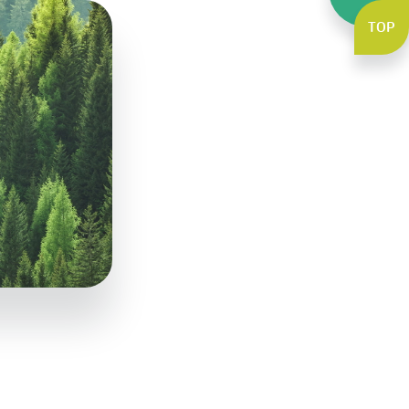
TOP
깨끗한나라
보솜이
순수한면