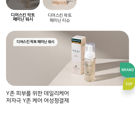
디어스킨 락토
디어스킨 락토
페미닌 워시
페미닌 티슈
디어스킨 락토 페미닌 워시
BRAND
TOP
깨끗한나라
보솜이
순수한면
Y존 피부를 위한 데일리케어
저자극 Y존 케어 여성청결제