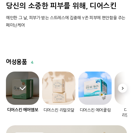
당신의 소중한 피부를 위해, 디어스킨
예민한 그 날, 피부가 받는 스트레스에 집중해 Y존 피부에 편안함을 주는
페미닌케어
여성용품
4
디어스킨 에어엠보
디어스킨 리얼모달
디어스킨 에어쿨링
디어
리얼