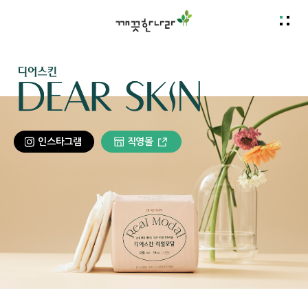
인스타그램
직영몰