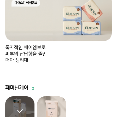
디어스킨 에어엠보
독자적인 에어엠보로
피부의 답답함을 줄인
더마 생리대
페미닌케어
2