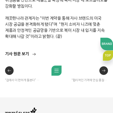
위생용품 전반으로 제품군을 확장해 북미 시장 내 포트폴리오를
강화할 방침이다
.
깨끗한나라 관계자는 “이번 계약을 통해 자사 브랜드의 미국
시장 공급을 본격화하게 됐다”며
“현지 소비자 니즈에 맞춘
제품과 안정적인 공급망을 기반으로 북미 시장 내 입지를 지속
확대해 나갈 것”이라고 밝혔다
.
(
끝
)
BRAND
기사 원문 보기
TOP
깨끗한나라
보솜이
순수한면
“집에서 더 편하게 돌본다” 깨끗한나라, 시니어 케어 브랜드 ‘메디프렌즈 올데이’ 전면 리뉴얼
“합리적인 가격에 안심 품질까지” 깨끗한나라, 다이소 협업 ‘퓨어 깨끗한 생리대’ 출시…실속형 제품 선보여