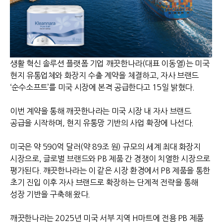
생활 혁신 솔루션 플랫폼 기업 깨끗한나라
(
대표 이동열
)
는 미국
현지 유통업체와 화장지 수출 계약을 체결하고
,
자사 브랜드
‘순수소프트’를 미국 시장에 본격 공급한다고
15
일 밝혔다
.
이번 계약을 통해 깨끗한나라는 미국 시장 내 자사 브랜드
공급을 시작하며
,
현지 유통망 기반의 사업 확장에 나선다
.
미국은 약
590
억 달러
(
약
89
조 원
)
규모의 세계 최대 화장지
시장으로
,
글로벌 브랜드와
PB
제품 간 경쟁이 치열한 시장으로
평가된다
.
깨끗한나라는 이 같은 시장 환경에서
PB
제품을 통한
초기 진입 이후 자사 브랜드로 확장하는 단계적 전략을 통해
성장 기반을 구축해 왔다
.
깨끗한나라는
2025
년 미국 서부 지역
H
마트에 전용
PB
제품