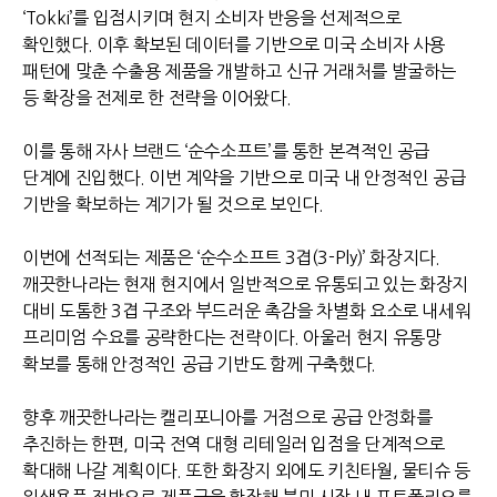
‘
Tokki
’를 입점시키며 현지 소비자 반응을 선제적으로
확인했다
.
이후 확보된 데이터를 기반으로 미국 소비자 사용
패턴에 맞춘 수출용 제품을 개발하고 신규 거래처를 발굴하는
등 확장을 전제로 한 전략을 이어왔다
.
이를 통해 자사 브랜드 ‘순수소프트’를 통한 본격적인 공급
단계에 진입했다
.
이번 계약을 기반으로 미국 내 안정적인 공급
기반을 확보하는 계기가 될 것으로 보인다
.
이번에 선적되는 제품은 ‘순수소프트
3
겹
(3-Ply)
’ 화장지다
.
깨끗한나라는 현재 현지에서 일반적으로 유통되고 있는 화장지
대비 도톰한
3
겹 구조와 부드러운 촉감을 차별화 요소로 내세워
프리미엄 수요를 공략한다는 전략이다
.
아울러 현지 유통망
확보를 통해 안정적인 공급 기반도 함께 구축했다
.
향후 깨끗한나라는 캘리포니아를 거점으로 공급 안정화를
추진하는 한편
,
미국 전역 대형 리테일러 입점을 단계적으로
확대해 나갈 계획이다
.
또한 화장지 외에도 키친타월
,
물티슈 등